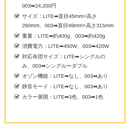
003➡24,200円
サイズ：LITE➡直径45mm×高さ
260mm、003➡直径49mm×高さ315mm
重量：LITE➡約400g、003➡約420g
消費電力：LITE➡450W、003➡420W
対応布団サイズ：LITE➡シングルの
み、003➡シングル〜ダブル
オゾン機能：LITE➡なし、003➡あり
静音モード：LITE➡なし、003➡あり
カラー展開：LITE➡3色、003➡1色