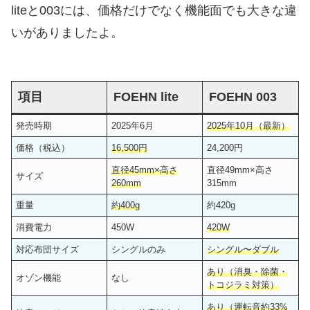
liteと003には、価格だけでなく機能面でも大きな違
いがありましたよ。
項目
FOEHN lite
FOEHN 003
発売時期
2025年6月
2025年10月（最新）
価格（税込）
16,500円
24,200円
直径45mm×高さ
直径49mm×高さ
サイズ
260mm
315mm
重量
約400g
約420g
消費電力
450W
420W
対応布団サイズ
シングルのみ
シングル〜ダブル
あり（消臭・除菌・
オゾン機能
なし
トコジラミ対策）
あり（運転音約33%