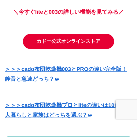
＼今すぐliteと003の詳しい機能を見てみる／
カドー公式オンラインストア
＞＞＞cado布団乾燥機003とPROの違い完全版！
静音と急速どっち？
＞＞＞cado布団乾燥機プロとliteの違いは10個！一
人暮らしと家族はどっちを選ぶ？